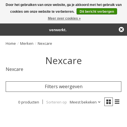
Door het gebruiken van onze website, ga je akkoord met het gebruik van
← Keer terug naar de backoffice
Deze winkel is in aanbouw.
cookies om onze website te verbeteren.
Dit bericht verbergen
Large selection of products and fast shipping!
Eventueel geplaatste orders zullen niet worden gehonoreerd of
Meer over cookies »
Winkelwa
verwerkt.
Home
/
Merken
/
Nexcare
Nexcare
Nexcare
Filters weergeven
0 producten
Sorteren op
Meest bekeken