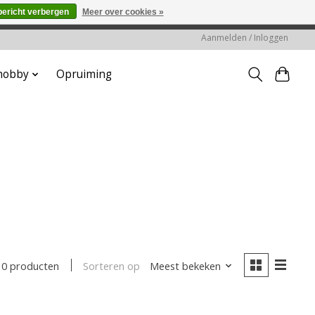
bericht verbergen
Meer over cookies »
worden gehonoreerd of verwerkt.
Aanmelden / Inloggen
 hobby
Opruiming
Sorteren op
Meest bekeken
0 producten