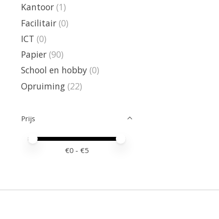
Kantoor
(1)
Facilitair
(0)
ICT
(0)
Papier
(90)
School en hobby
(0)
Opruiming
(22)
Prijs
Minimale prijswaarde
Price maximum value
€
0
- €
5