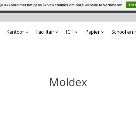
 je akkoord met het gebruik van cookies om onze website te verbeteren.
Dit 
winkel is in aanbouw. Eventueel geplaatste orders zullen niet 
Kantoor
Facilitair
ICT
Papier
School en
Moldex