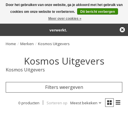
Door het gebruiken van onze website, ga je akkoord met het gebruik van
← Keer terug naar de backoffice
Deze winkel is in aanbouw.
cookies om onze website te verbeteren.
Dit bericht verbergen
Large selection of products and fast shipping!
Eventueel geplaatste orders zullen niet worden gehonoreerd of
Meer over cookies »
Winkelwa
verwerkt.
Home
/
Merken
/
Kosmos Uitgevers
Kosmos Uitgevers
Kosmos Uitgevers
Filters weergeven
0 producten
Sorteren op
Meest bekeken