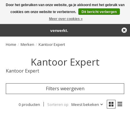
Door het gebruiken van onze website, ga je akkoord met het gebruik van
← Keer terug naar de backoffice
Deze winkel is in aanbouw.
cookies om onze website te verbeteren.
Dit bericht verbergen
Large selection of products and fast shipping!
Eventueel geplaatste orders zullen niet worden gehonoreerd of
Meer over cookies »
Winkelwa
verwerkt.
Home
/
Merken
/
Kantoor Expert
Kantoor Expert
Kantoor Expert
Filters weergeven
0 producten
Sorteren op
Meest bekeken