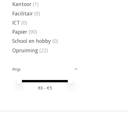
Kantoor
(1)
Facilitair
(0)
ICT
(0)
Papier
(90)
School en hobby
(0)
Opruiming
(22)
Prijs
Minimale prijswaarde
Price maximum value
€
0
- €
5