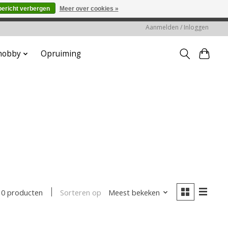
bericht verbergen
Meer over cookies »
worden gehonoreerd of verwerkt.
Aanmelden / Inloggen
 hobby
Opruiming
Sorteren op
Meest bekeken
0 producten