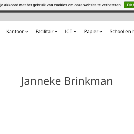
 je akkoord met het gebruik van cookies om onze website te verbeteren.
Dit 
winkel is in aanbouw. Eventueel geplaatste orders zullen niet 
Kantoor
Facilitair
ICT
Papier
School en
Janneke Brinkman