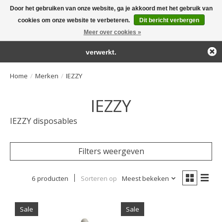
Door het gebruiken van onze website, ga je akkoord met het gebruik van
← Keer terug naar de backoffice
Deze winkel is in aanbouw.
cookies om onze website te verbeteren.
Dit bericht verbergen
Large selection of products and fast shipping!
Eventueel geplaatste orders zullen niet worden gehonoreerd of
Meer over cookies »
Winkelwa
verwerkt.
Home
/
Merken
/
IEZZY
IEZZY
IEZZY disposables
Filters weergeven
6 producten
Sorteren op
Meest bekeken
Sale
Sale