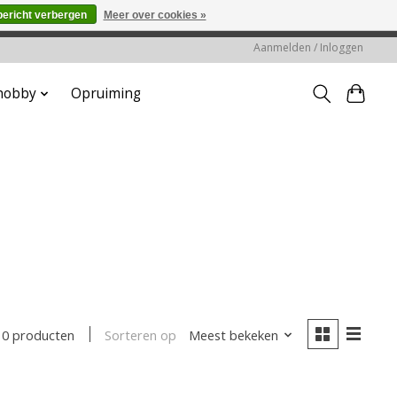
bericht verbergen
Meer over cookies »
worden gehonoreerd of verwerkt.
Aanmelden / Inloggen
 hobby
Opruiming
Sorteren op
Meest bekeken
0 producten