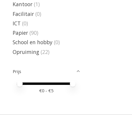
Kantoor
(1)
Facilitair
(0)
ICT
(0)
Papier
(90)
School en hobby
(0)
Opruiming
(22)
Prijs
Minimale prijswaarde
Price maximum value
€
0
- €
5