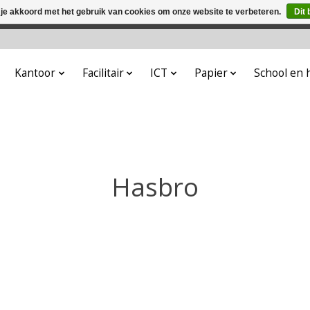
 je akkoord met het gebruik van cookies om onze website te verbeteren.
Dit 
winkel is in aanbouw. Eventueel geplaatste orders zullen niet 
Kantoor
Facilitair
ICT
Papier
School en
Hasbro