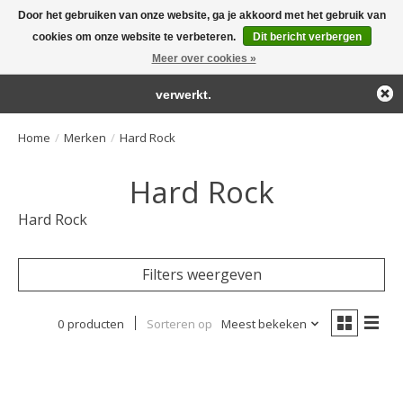
Door het gebruiken van onze website, ga je akkoord met het gebruik van
← Keer terug naar de backoffice
Deze winkel is in aanbouw.
cookies om onze website te verbeteren.
Dit bericht verbergen
Large selection of products and fast shipping!
Eventueel geplaatste orders zullen niet worden gehonoreerd of
Meer over cookies »
Winkelwa
verwerkt.
Home
/
Merken
/
Hard Rock
Hard Rock
Hard Rock
Filters weergeven
0 producten
Sorteren op
Meest bekeken