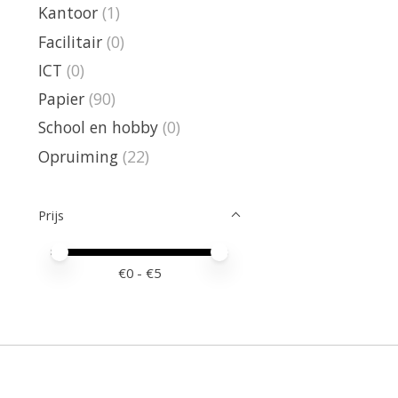
Kantoor
(1)
Facilitair
(0)
ICT
(0)
Papier
(90)
School en hobby
(0)
Opruiming
(22)
Prijs
Minimale prijswaarde
Price maximum value
€
0
- €
5