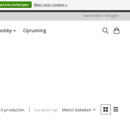
bericht verbergen
Meer over cookies »
worden gehonoreerd of verwerkt.
Aanmelden / Inloggen
 hobby
Opruiming
Sorteren op
Meest bekeken
0 producten