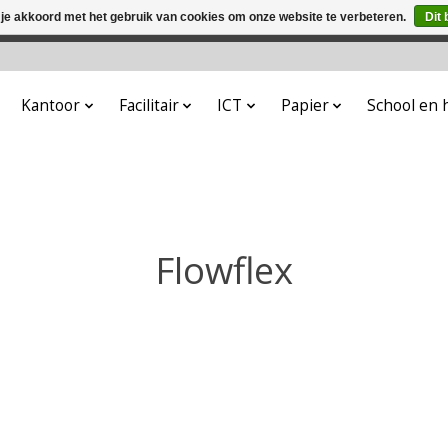
 je akkoord met het gebruik van cookies om onze website te verbeteren.
Dit 
winkel is in aanbouw. Eventueel geplaatste orders zullen niet 
Kantoor
Facilitair
ICT
Papier
School en
Flowflex