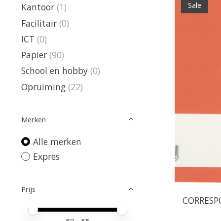
Sale
Kantoor
(1)
Facilitair
(0)
ICT
(0)
Papier
(90)
School en hobby
(0)
Opruiming
(22)
Merken
Alle merken
Expres
Prijs
CORRESP
Minimale prijswaarde
Price maximum value