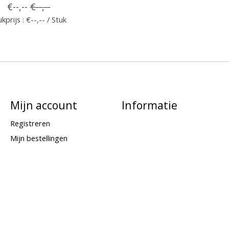
€--,--
€--,--
kprijs : €--,-- / Stuk
Mijn account
Informatie
Registreren
Mijn bestellingen