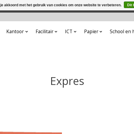
 je akkoord met het gebruik van cookies om onze website te verbeteren.
Dit 
winkel is in aanbouw. Eventueel geplaatste orders zullen niet 
Kantoor
Facilitair
ICT
Papier
School en
Expres