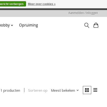
bericht verbergen
Meer over cookies »
worden gehonoreerd of verwerkt.
Aanmelden / Inloggen
 hobby
Opruiming
Sorteren op
Meest bekeken
1 producten