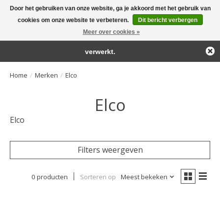
Door het gebruiken van onze website, ga je akkoord met het gebruik van
← Keer terug naar de backoffice
Deze winkel is in aanbouw.
cookies om onze website te verbeteren.
Dit bericht verbergen
Large selection of products and fast shipping!
Eventueel geplaatste orders zullen niet worden gehonoreerd of
Meer over cookies »
Winkelwa
verwerkt.
Home
/
Merken
/
Elco
Elco
Elco
Filters weergeven
0 producten
Sorteren op
Meest bekeken