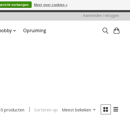
bericht verbergen
Meer over cookies »
worden gehonoreerd of verwerkt.
Aanmelden / Inloggen
 hobby
Opruiming
Sorteren op
Meest bekeken
0 producten