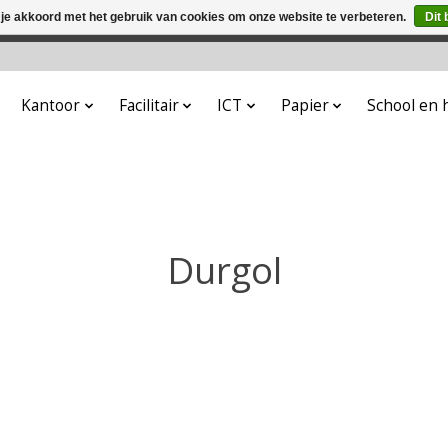
 je akkoord met het gebruik van cookies om onze website te verbeteren.
Dit 
winkel is in aanbouw. Eventueel geplaatste orders zullen niet 
Kantoor
Facilitair
ICT
Papier
School en
Durgol