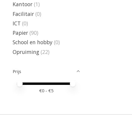
Kantoor
(1)
Facilitair
(0)
ICT
(0)
Papier
(90)
School en hobby
(0)
Opruiming
(22)
Prijs
Minimale prijswaarde
Price maximum value
€
0
- €
5