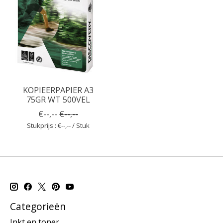
KOPIEERPAPIER A3
75GR WT 500VEL
€--,--
€--,--
Stukprijs : €--,-- / Stuk
Categorieën
Inkt en toner