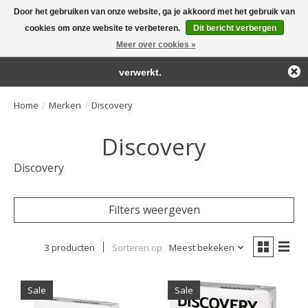
Door het gebruiken van onze website, ga je akkoord met het gebruik van
← Keer terug naar de backoffice
Deze winkel is in aanbouw.
cookies om onze website te verbeteren.
Dit bericht verbergen
Large selection of products and fast shipping!
Eventueel geplaatste orders zullen niet worden gehonoreerd of
Meer over cookies »
Winkelwa
verwerkt.
Home
/
Merken
/
Discovery
Discovery
Discovery
Filters weergeven
3 producten
Sorteren op
Meest bekeken
Sale
Sale