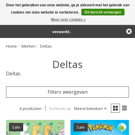
Door het gebruiken van onze website, ga je akkoord met het gebruik van
← Keer terug naar de backoffice
Deze winkel is in aanbouw.
cookies om onze website te verbeteren.
Dit bericht verbergen
Large selection of products and fast shipping!
Eventueel geplaatste orders zullen niet worden gehonoreerd of
Meer over cookies »
Winkelwa
verwerkt.
Home
/
Merken
/
Deltas
Deltas
Deltas
Filters weergeven
4 producten
Sorteren op
Meest bekeken
Sale
Sale