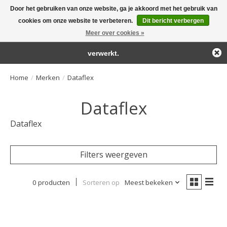
Door het gebruiken van onze website, ga je akkoord met het gebruik van
← Keer terug naar de backoffice
Deze winkel is in aanbouw.
cookies om onze website te verbeteren.
Dit bericht verbergen
Large selection of products and fast shipping!
Eventueel geplaatste orders zullen niet worden gehonoreerd of
Meer over cookies »
Winkelwa
verwerkt.
Home
/
Merken
/
Dataflex
Dataflex
Dataflex
Filters weergeven
0 producten
Sorteren op
Meest bekeken