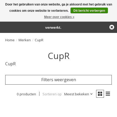
Door het gebruiken van onze website, ga je akkoord met het gebruik van
← Keer terug naar de backoffice
Deze winkel is in aanbouw.
cookies om onze website te verbeteren.
Dit bericht verbergen
Large selection of products and fast shipping!
Eventueel geplaatste orders zullen niet worden gehonoreerd of
Meer over cookies »
Winkelwa
verwerkt.
Home
/
Merken
/
CupR
CupR
CupR
Filters weergeven
0 producten
Sorteren op
Meest bekeken