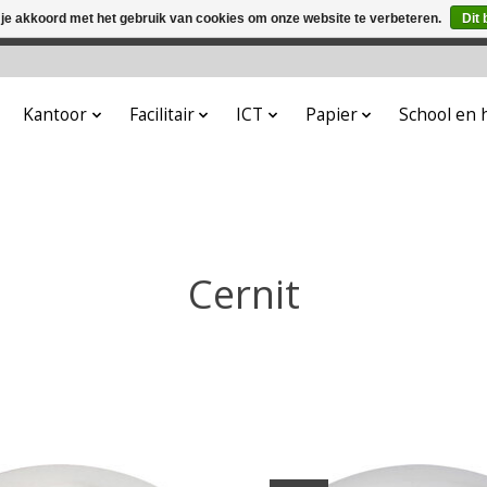
 je akkoord met het gebruik van cookies om onze website te verbeteren.
Dit 
winkel is in aanbouw. Eventueel geplaatste orders zullen niet 
Kantoor
Facilitair
ICT
Papier
School en
Cernit