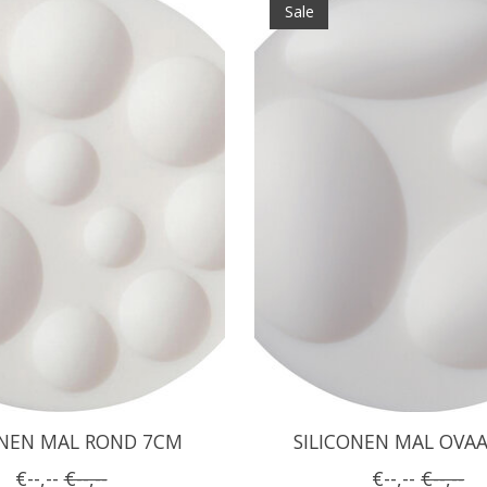
Sale
ONEN MAL ROND 7CM
SILICONEN MAL OVA
€--,--
€--,--
€--,--
€--,--