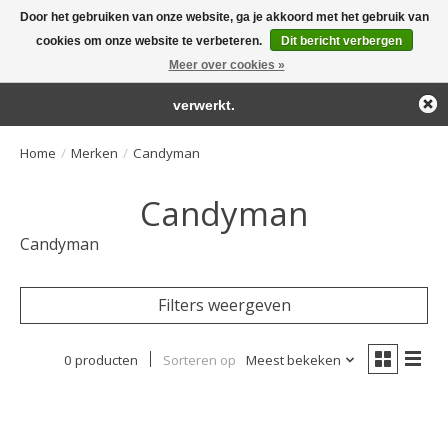
Door het gebruiken van onze website, ga je akkoord met het gebruik van
← Keer terug naar de backoffice
Deze winkel is in aanbouw.
cookies om onze website te verbeteren.
Dit bericht verbergen
Large selection of products and fast shipping!
Eventueel geplaatste orders zullen niet worden gehonoreerd of
Meer over cookies »
Winkelwa
verwerkt.
Home
/
Merken
/
Candyman
Candyman
Candyman
Filters weergeven
0 producten
Sorteren op
Meest bekeken