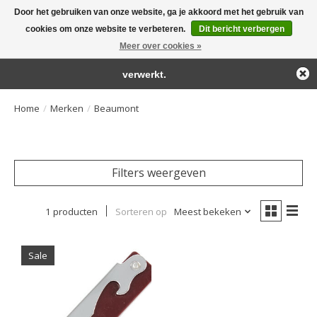
Door het gebruiken van onze website, ga je akkoord met het gebruik van
← Keer terug naar de backoffice
Deze winkel is in aanbouw.
cookies om onze website te verbeteren.
Dit bericht verbergen
Large selection of products and fast shipping!
Eventueel geplaatste orders zullen niet worden gehonoreerd of
Meer over cookies »
Winkelwa
verwerkt.
Home
/
Merken
/
Beaumont
Filters weergeven
1 producten
Sorteren op
Meest bekeken
Sale