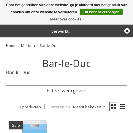
Door het gebruiken van onze website, ga je akkoord met het gebruik van
← Keer terug naar de backoffice
Deze winkel is in aanbouw.
cookies om onze website te verbeteren.
Dit bericht verbergen
Large selection of products and fast shipping!
Eventueel geplaatste orders zullen niet worden gehonoreerd of
Meer over cookies »
Winkelwa
verwerkt.
Home
/
Merken
/
Bar-le-Duc
Bar-le-Duc
Bar-le-Duc
Filters weergeven
1 producten
Sorteren op
Meest bekeken
Sale