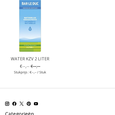
WATER KZV 2 LITER
€--,--
€--,--
Stukprijs : €--,-- / Stuk
Categorieën