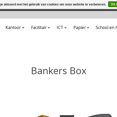
 je akkoord met het gebruik van cookies om onze website te verbeteren.
Dit 
winkel is in aanbouw. Eventueel geplaatste orders zullen niet 
Kantoor
Facilitair
ICT
Papier
School en
Bankers Box