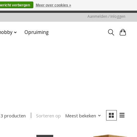
bericht verbergen
Meer over cookies »
worden gehonoreerd of verwerkt.
Aanmelden / Inloggen
 hobby
Opruiming
Sorteren op
Meest bekeken
3 producten