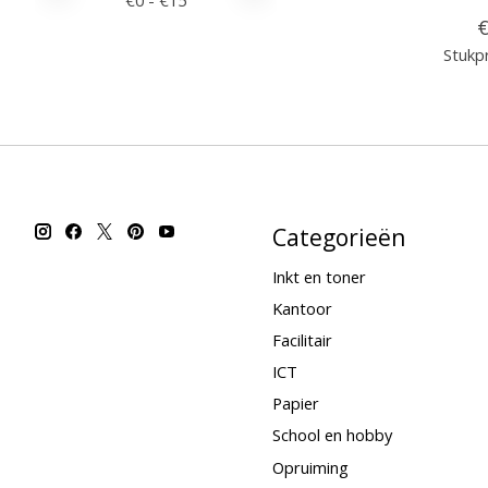
€
0
- €
15
€
Stukpr
Categorieën
Inkt en toner
Kantoor
Facilitair
ICT
Papier
School en hobby
Opruiming