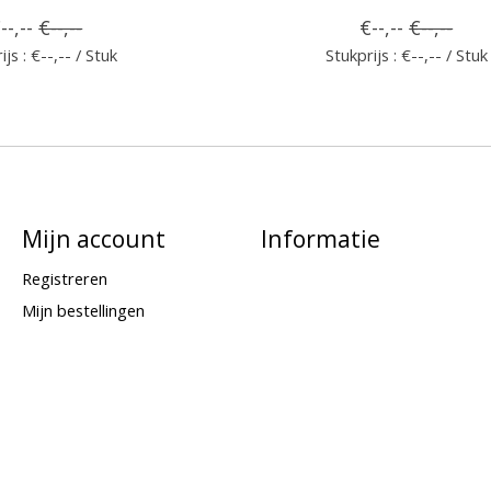
--,--
€--,--
€--,--
€--,--
ijs : €--,-- / Stuk
Stukprijs : €--,-- / Stuk
Mijn account
Informatie
Registreren
Mijn bestellingen