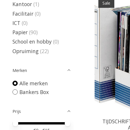
Sale
Kantoor
(1)
Facilitair
(0)
ICT
(0)
Papier
(90)
School en hobby
(0)
Opruiming
(22)
Merken
Alle merken
Bankers Box
Prijs
TIJDSCHRIF
Minimale prijswaarde
Price maximum value