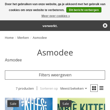
Door het gebruiken van onze website, ga je akkoord met het gebruik van
← Keer terug naar de backoffice
Deze winkel is in aanbouw.
cookies om onze website te verbeteren.
Dit bericht verbergen
Large selection of products and fast shipping!
Eventueel geplaatste orders zullen niet worden gehonoreerd of
Meer over cookies »
Winkelwa
verwerkt.
Home
/
Merken
/
Asmodee
Asmodee
Asmodee
Filters weergeven
7 producten
Sorteren op
Meest bekeken
Sale
Sale