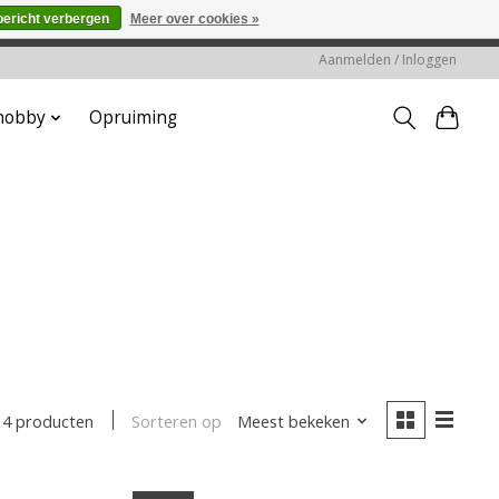
bericht verbergen
Meer over cookies »
worden gehonoreerd of verwerkt.
Aanmelden / Inloggen
 hobby
Opruiming
Sorteren op
Meest bekeken
14 producten