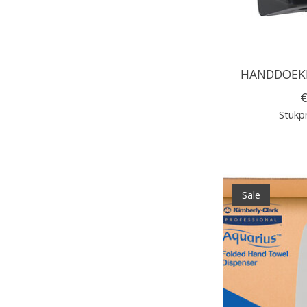
HANDDOEKD
€
Stukpr
Sale