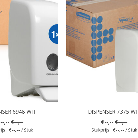
NSER 6948 WIT
DISPENSER 7375 WI
--,--
€--,--
€--,--
€--,--
ijs : €--,-- / Stuk
Stukprijs : €--,-- / Stuk