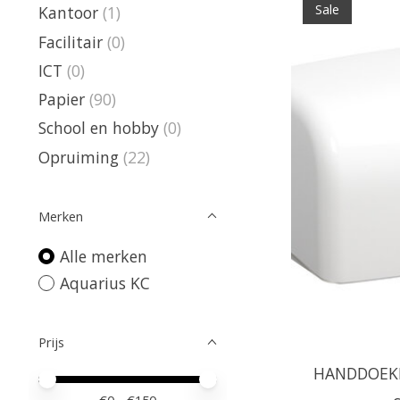
Sale
Kantoor
(1)
Facilitair
(0)
ICT
(0)
Papier
(90)
School en hobby
(0)
Opruiming
(22)
Merken
Alle merken
Aquarius KC
Prijs
HANDDOEKD
Minimale prijswaarde
Price maximum value