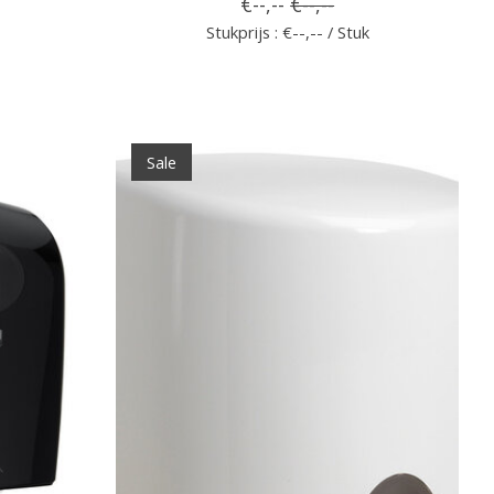
€--,--
€--,--
Stukprijs : €--,-- / Stuk
Sale