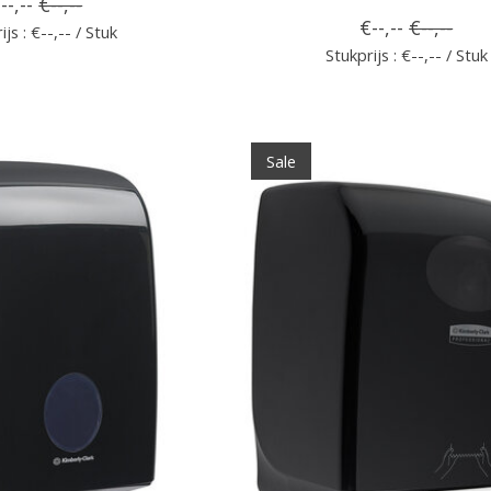
--,--
€--,--
€--,--
€--,--
ijs : €--,-- / Stuk
Stukprijs : €--,-- / Stuk
Sale