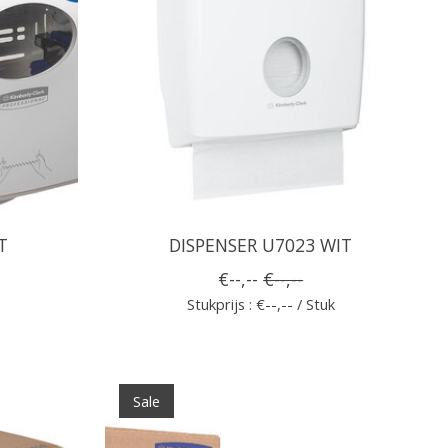
T
DISPENSER U7023 WIT
€--,--
€--,--
Stukprijs : €--,-- / Stuk
Sale