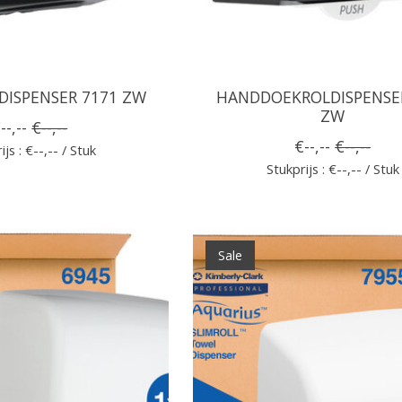
ISPENSER 7171 ZW
HANDDOEKROLDISPENSE
ZW
--,--
€--,--
€--,--
€--,--
ijs : €--,-- / Stuk
Stukprijs : €--,-- / Stuk
Sale