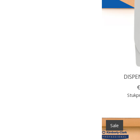
DISPE
€
Stukpr
Sale