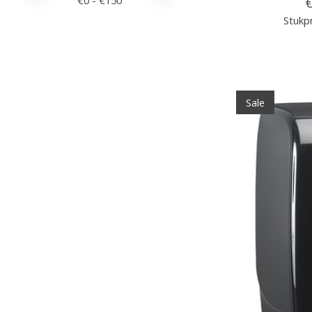
€
0
- €
150
€
Stukpr
Sale