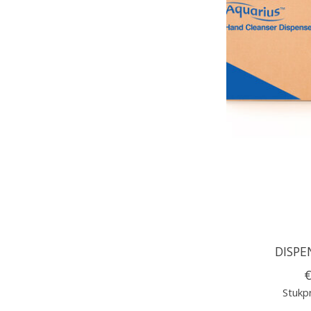
DISPE
€
Stukpr