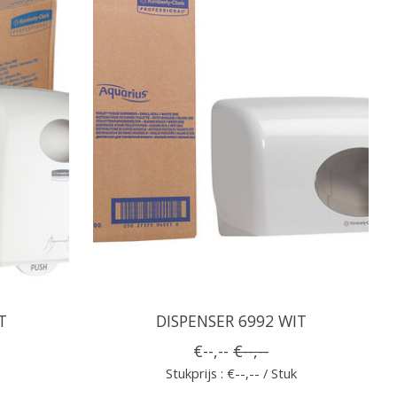
T
DISPENSER 6992 WIT
€--,--
€--,--
Stukprijs : €--,-- / Stuk