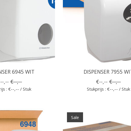
NSER 6945 WIT
DISPENSER 7955 WI
--,--
€--,--
€--,--
€--,--
ijs : €--,-- / Stuk
Stukprijs : €--,-- / Stuk
Sale