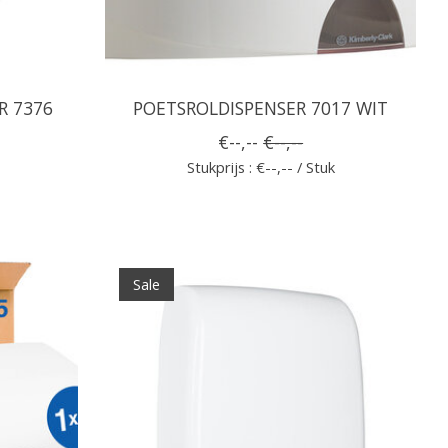
R 7376
POETSROLDISPENSER 7017 WIT
€--,--
€--,--
Stukprijs : €--,-- / Stuk
Sale