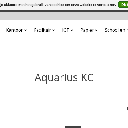
 je akkoord met het gebruik van cookies om onze website te verbeteren.
Dit 
winkel is in aanbouw. Eventueel geplaatste orders zullen niet 
Kantoor
Facilitair
ICT
Papier
School en
Aquarius KC