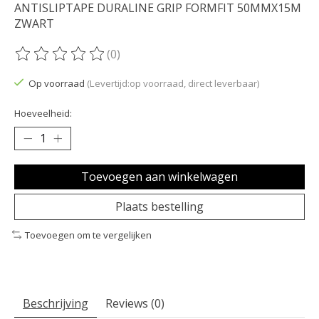
ANTISLIPTAPE DURALINE GRIP FORMFIT 50MMX15M
ZWART
(0)
De beoordeling van dit product is
0
van de 5
Op voorraad
(Levertijd:op voorraad, direct leverbaar)
Hoeveelheid:
Toevoegen aan winkelwagen
Plaats bestelling
Toevoegen om te vergelijken
Beschrijving
Reviews (0)