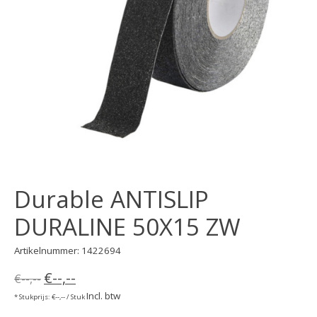
Durable ANTISLIP
DURALINE 50X15 ZW
Artikelnummer: 1422694
€--,--
€--,--
Incl. btw
* Stukprijs: €--,-- / Stuk