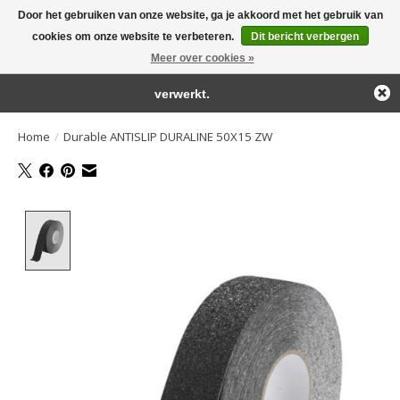
Door het gebruiken van onze website, ga je akkoord met het gebruik van
← Keer terug naar de backoffice
Deze winkel is in aanbouw.
cookies om onze website te verbeteren.
Dit bericht verbergen
Large selection of products and fast shipping!
Eventueel geplaatste orders zullen niet worden gehonoreerd of
Meer over cookies »
Winkelwa
verwerkt.
Home
/
Durable ANTISLIP DURALINE 50X15 ZW
Product image slideshow Items