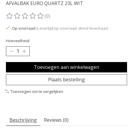
AFVALBAK EURO QUARTZ 23L WIT
(0)
De beoordeling van dit product is
0
van de 5
Op voorraad
(Levertijd:op voorraad, direct leverbaar)
Hoeveelheid:
Toevoegen aan winkelwagen
Plaats bestelling
Toevoegen om te vergelijken
Beschrijving
Reviews (0)