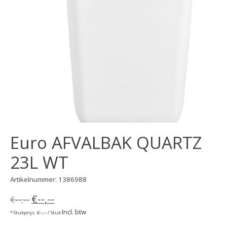
Euro AFVALBAK QUARTZ
23L WT
Artikelnummer: 1386988
€--,--
€--,--
Incl. btw
* Stukprijs: €--,-- / Stuk