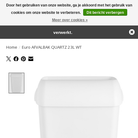
Door het gebruiken van onze website, ga je akkoord met het gebruik van
← Keer terug naar de backoffice
Deze winkel is in aanbouw.
cookies om onze website te verbeteren.
Dit bericht verbergen
Large selection of products and fast shipping!
Eventueel geplaatste orders zullen niet worden gehonoreerd of
Meer over cookies »
Winkelwa
verwerkt.
Home
/
Euro AFVALBAK QUARTZ 23L WT
Product image slideshow Items