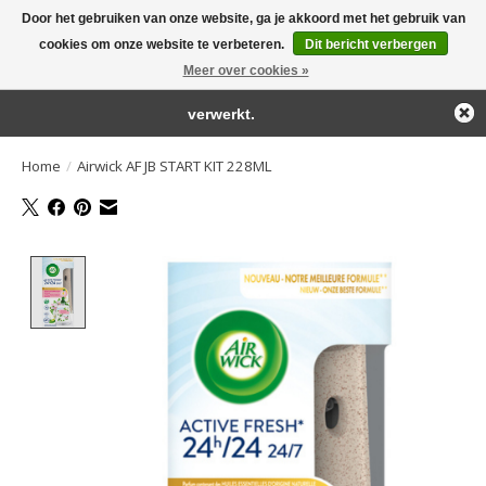
Door het gebruiken van onze website, ga je akkoord met het gebruik van
← Keer terug naar de backoffice
Deze winkel is in aanbouw.
cookies om onze website te verbeteren.
Dit bericht verbergen
Large selection of products and fast shipping!
Eventueel geplaatste orders zullen niet worden gehonoreerd of
Meer over cookies »
Winkelwa
verwerkt.
Home
/
Airwick AF JB START KIT 228ML
Product image slideshow Items