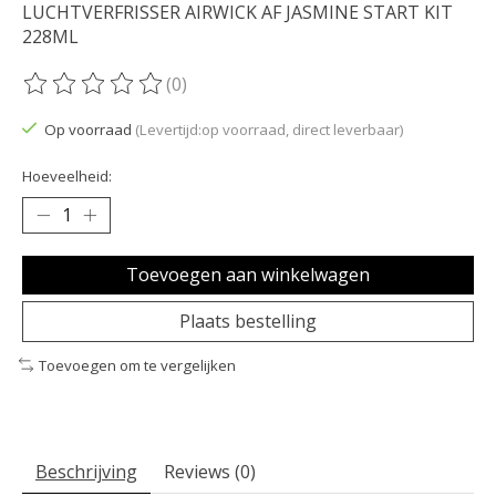
LUCHTVERFRISSER AIRWICK AF JASMINE START KIT
228ML
(0)
De beoordeling van dit product is
0
van de 5
Op voorraad
(Levertijd:op voorraad, direct leverbaar)
Hoeveelheid:
Toevoegen aan winkelwagen
Plaats bestelling
Toevoegen om te vergelijken
Beschrijving
Reviews (0)