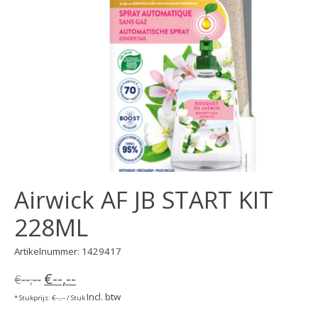
Airwick AF JB START KIT
228ML
Artikelnummer: 1429417
€--,--
€--,--
Incl. btw
* Stukprijs: €--,-- / Stuk