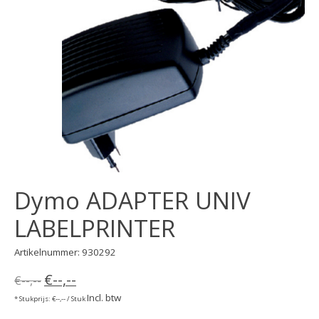
Dymo ADAPTER UNIV
LABELPRINTER
Artikelnummer: 930292
€--,--
€--,--
Incl. btw
* Stukprijs: €--,-- / Stuk