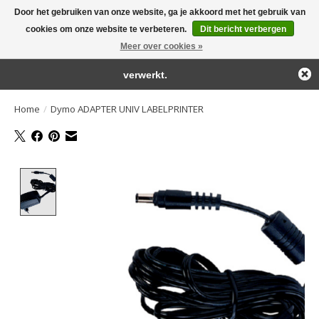
Door het gebruiken van onze website, ga je akkoord met het gebruik van
← Keer terug naar de backoffice
Deze winkel is in aanbouw.
cookies om onze website te verbeteren.
Dit bericht verbergen
Large selection of products and fast shipping!
Eventueel geplaatste orders zullen niet worden gehonoreerd of
Meer over cookies »
Winkelwa
verwerkt.
Home
/
Dymo ADAPTER UNIV LABELPRINTER
Product image slideshow Items