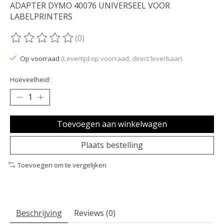
ADAPTER DYMO 40076 UNIVERSEEL VOOR
LABELPRINTERS
(0)
De beoordeling van dit product is
0
van de 5
Op voorraad
(Levertijd:op voorraad, direct leverbaar)
Hoeveelheid:
Toevoegen aan winkelwagen
Plaats bestelling
Toevoegen om te vergelijken
Beschrijving
Reviews (0)