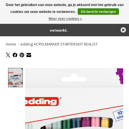
Door het gebruiken van onze website, ga je akkoord met het gebruik van
← Keer terug naar de backoffice
Deze winkel is in aanbouw.
cookies om onze website te verbeteren.
Dit bericht verbergen
Large selection of products and fast shipping!
Eventueel geplaatste orders zullen niet worden gehonoreerd of
Meer over cookies »
Winkelwa
verwerkt.
Home
/
edding ACRYLMARKER STARTERSKIT REALIST
Product image slideshow Items