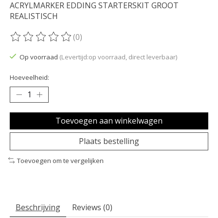
ACRYLMARKER EDDING STARTERSKIT GROOT
REALISTISCH
(0)
De beoordeling van dit product is
0
van de 5
Op voorraad
(Levertijd:op voorraad, direct leverbaar)
Hoeveelheid:
Toevoegen aan winkelwagen
Plaats bestelling
Toevoegen om te vergelijken
Beschrijving
Reviews (0)