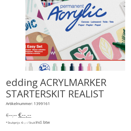
edding ACRYLMARKER
STARTERSKIT REALIST
Artikelnummer: 1399161
€--,--
€--,--
Incl. btw
* Stukprijs: €--,-- / Stuk