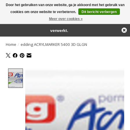
Door het gebruiken van onze website, ga je akkoord met het gebruik van
← Keer terug naar de backoffice
Deze winkel is in aanbouw.
cookies om onze website te verbeteren.
Dit bericht verbergen
Large selection of products and fast shipping!
Eventueel geplaatste orders zullen niet worden gehonoreerd of
Meer over cookies »
Winkelwa
verwerkt.
Home
/
edding ACRYLMARKER 5400 3D GLGN
Product image slideshow Items