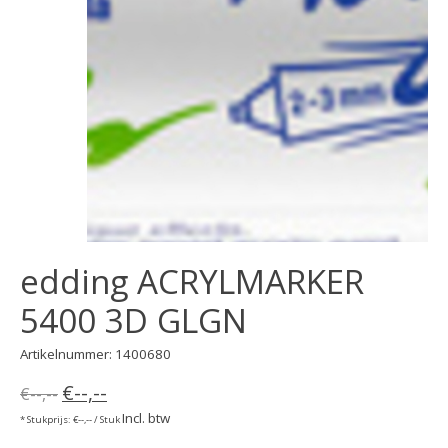
edding ACRYLMARKER
5400 3D GLGN
Artikelnummer: 1400680
€--,--
€--,--
Incl. btw
* Stukprijs: €--,-- / Stuk