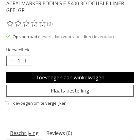
ACRYLMARKER EDDING E-5400 3D DOUBLE LINER
GEELGR
(0)
De beoordeling van dit product is
0
van de 5
Op voorraad
(Levertijd:op voorraad, direct leverbaar)
Hoeveelheid:
Toevoegen aan winkelwagen
Plaats bestelling
Toevoegen om te vergelijken
Beschrijving
Reviews (0)