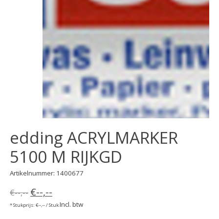
edding ACRYLMARKER
5100 M RIJKGD
Artikelnummer: 1400677
€--,--
€--,--
Incl. btw
* Stukprijs: €--,-- / Stuk