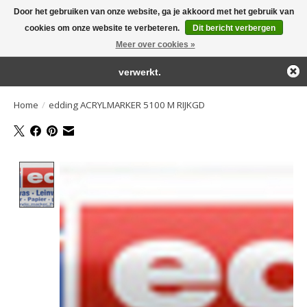
Door het gebruiken van onze website, ga je akkoord met het gebruik van
← Keer terug naar de backoffice
Deze winkel is in aanbouw.
cookies om onze website te verbeteren.
Dit bericht verbergen
Large selection of products and fast shipping!
Eventueel geplaatste orders zullen niet worden gehonoreerd of
Meer over cookies »
Winkelwa
verwerkt.
Home
/
edding ACRYLMARKER 5100 M RIJKGD
Product image slideshow Items