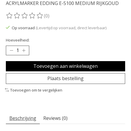
ACRYLMARKER EDDING E-5100 MEDIUM RIJKGOUD
(0)
De beoordeling van dit product is
0
van de 5
Op voorraad
(Levertijd:op voorraad, direct leverbaar)
Hoeveelheid:
Toevoegen aan winkelwagen
Plaats bestelling
Toevoegen om te vergelijken
Beschrijving
Reviews (0)