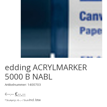
edding ACRYLMARKER
5000 B NABL
Artikelnummer: 1400703
€--,--
€--,--
Incl. btw
* Stukprijs: €--,-- / Stuk