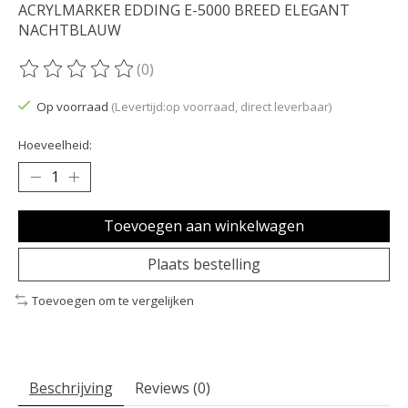
ACRYLMARKER EDDING E-5000 BREED ELEGANT
NACHTBLAUW
(0)
De beoordeling van dit product is
0
van de 5
Op voorraad
(Levertijd:op voorraad, direct leverbaar)
Hoeveelheid:
Toevoegen aan winkelwagen
Plaats bestelling
Toevoegen om te vergelijken
Beschrijving
Reviews (0)