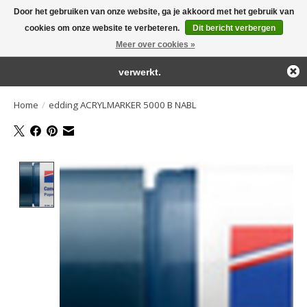
Door het gebruiken van onze website, ga je akkoord met het gebruik van
← Keer terug naar de backoffice
Deze winkel is in aanbouw.
cookies om onze website te verbeteren.
Dit bericht verbergen
Large selection of products and fast shipping!
Eventueel geplaatste orders zullen niet worden gehonoreerd of
Meer over cookies »
Winkelwa
verwerkt.
Home
/
edding ACRYLMARKER 5000 B NABL
Product image slideshow Items