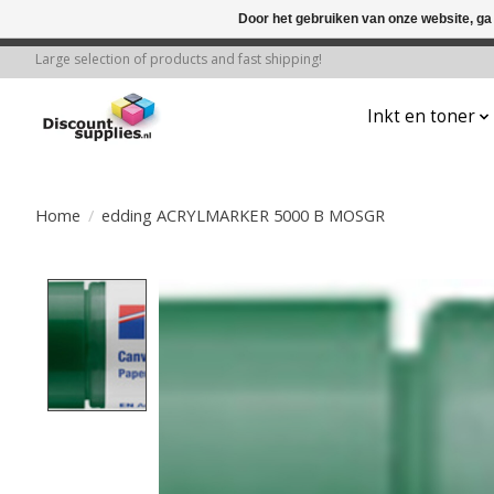
Door het gebruiken van onze website, ga
← Keer terug naar de backoffice
Deze 
Large selection of products and fast shipping!
Inkt en toner
Home
/
edding ACRYLMARKER 5000 B MOSGR
Product image slideshow Items