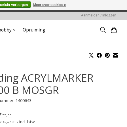
bericht verbergen
Meer over cookies »
worden gehonoreerd of verwerkt.
Aanmelden / Inloggen
 hobby
Opruiming
ding ACRYLMARKER
00 B MOSGR
lnummer: 1400643
€--,--
Incl. btw
: €--,-- / Stuk