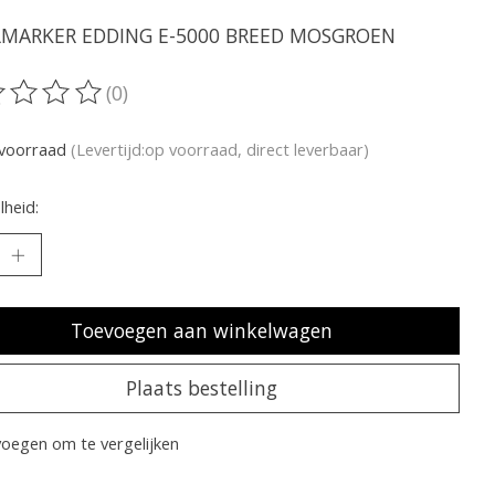
LMARKER EDDING E-5000 BREED MOSGROEN
(0)
oordeling van dit product is
0
van de 5
voorraad
(Levertijd:op voorraad, direct leverbaar)
heid:
Toevoegen aan winkelwagen
Plaats bestelling
oegen om te vergelijken