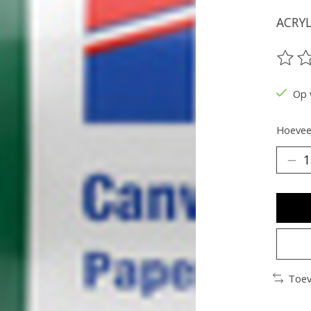
ACRY
De be
Op 
Hoeveel
Toev