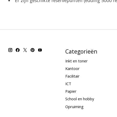
Er zijn geschikte reservepunten (edding 5000 r
Categorieën
Inkt en toner
Kantoor
Facilitair
ICT
Papier
School en hobby
Opruiming