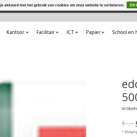
 je akkoord met het gebruik van cookies om onze website te verbeteren.
Dit 
winkel is in aanbouw. Eventueel geplaatste orders zullen niet 
Kantoor
Facilitair
ICT
Papier
School en
ed
50
Artike
€--,--
* Stukprijs