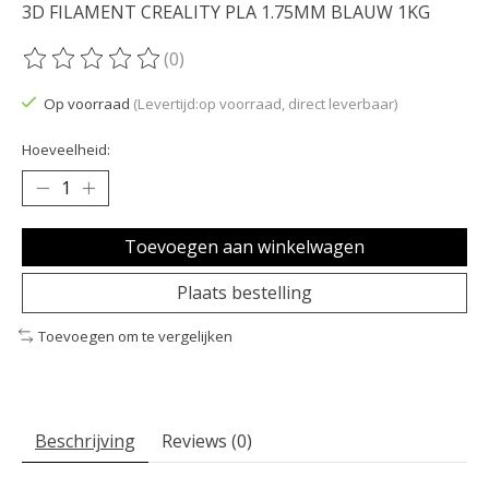
3D FILAMENT CREALITY PLA 1.75MM BLAUW 1KG
(0)
De beoordeling van dit product is
0
van de 5
Op voorraad
(Levertijd:op voorraad, direct leverbaar)
Hoeveelheid:
Toevoegen aan winkelwagen
Plaats bestelling
Toevoegen om te vergelijken
Beschrijving
Reviews (0)