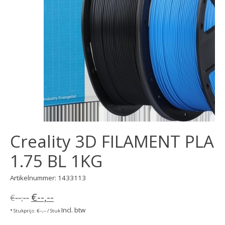
Creality 3D FILAMENT PLA
1.75 BL 1KG
Artikelnummer: 1433113
€--,--
€--,--
Incl. btw
* Stukprijs: €--,-- / Stuk