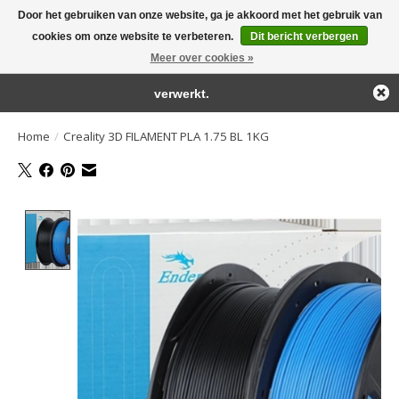
Door het gebruiken van onze website, ga je akkoord met het gebruik van
← Keer terug naar de backoffice
Deze winkel is in aanbouw.
cookies om onze website te verbeteren.
Dit bericht verbergen
Large selection of products and fast shipping!
Eventueel geplaatste orders zullen niet worden gehonoreerd of
Meer over cookies »
Winkelwa
verwerkt.
Home
/
Creality 3D FILAMENT PLA 1.75 BL 1KG
Product image slideshow Items